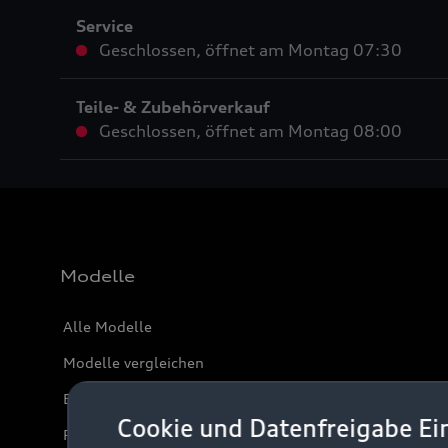
Service
Geschlossen
,
öffnet am
Montag 07:30
Teile- & Zubehörverkauf
Geschlossen
,
öffnet am
Montag 08:00
Modelle
Alle Modelle
Modelle vergleichen
Elektromodelle
Cookie und Datenfreigabe Ei
Plug-in-Hybride