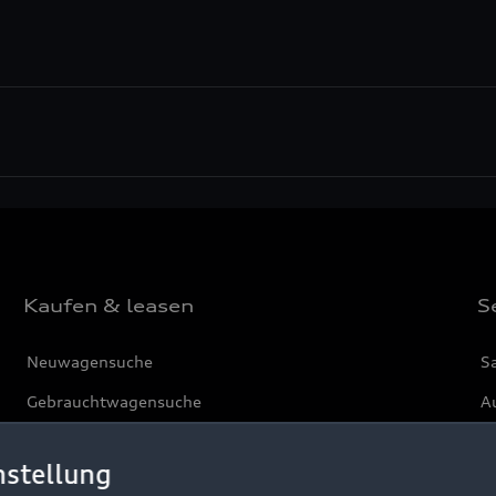
Kaufen & leasen
S
Neuwagensuche
S
Gebrauchtwagensuche
Au
Gebrauchtwagen
G
nstellung
Finanzierung
Au