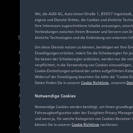
Wir, die AUDI AG, Auto-Union-Straße 1, 85057 Ingolstadt
eigene und Dienste Dritter, die Cookies und ähnliche Tech
Ihre Interessen zugeschnittene Inhalte anzuzeigen, einsc
Verbindungen zwischen Ihrem Browser und Servern von Dri
Support
ähnliche Technologien und die Einbindung von externen In
Um diese Dienste nutzen zu können, benötigen wir Ihre Einw
Kundenservice
Einwilligungen erteilen, indem Sie die Schieberegler für j
Sie keinen der Schieberegler anklicken, werden nur die no
Händlersuche
verpflichtet, in die Verwendung von Cookies einzuwilligen,
Cookie-Einstellungen anhand der unten aufgeführten Kateg
Audi Code
Widerruf der Einwilligung beachten Sie bitte die "Cookie
Daten finden Sie in unserer
Cookie Richtlinie
, unserem
Dat
Häufige Fragen (FAQ)
Audi Online Beratung
Notwendige Cookies
Online-Terminvereinbarung
Notwendige Cookies werden benötigt, um Ihnen grundlegen
Fahrzeugkonfigurator oder der Ensighten Privacy Manager
Servicekontakt
und wenn ja, für welche Kategorien von Cookies Benutzer 
können Sie in unserer
Cookie Richtlinie
nachlesen.
Bordbuch & Bedienungsanleitungen