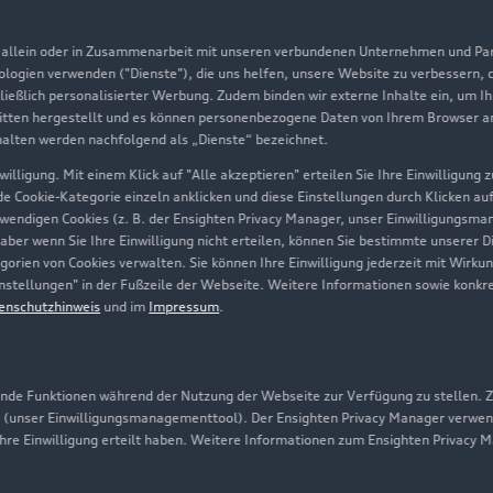
Aktionen & Angebote
m
, allein oder in Zusammenarbeit mit unseren verbundenen Unternehmen und Part
Geschäftskunden
nologien verwenden ("Dienste"), die uns helfen, unsere Website zu verbessern,
hließlich personalisierter Werbung. Zudem binden wir externe Inhalte ein, um I
tten hergestellt und es können personenbezogene Daten von Ihrem Browser an 
Über Audi
halten werden nachfolgend als „Dienste“ bezeichnet.
illigung. Mit einem Klick auf "Alle akzeptieren" erteilen Sie Ihre Einwilligung
Unternehmen
ede Cookie-Kategorie einzeln anklicken und diese Einstellungen durch Klicken au
twendigen Cookies (z. B. der Ensighten Privacy Manager, unser Einwilligungsma
Karriere
 aber wenn Sie Ihre Einwilligung nicht erteilen, können Sie bestimmte unserer 
orien von Cookies verwalten. Sie können Ihre Einwilligung jederzeit mit Wirku
Investor Relations
-Einstellungen" in der Fußzeile der Webseite. Weitere Informationen sowie ko
enschutzhinweis
und im
Impressum
.
Presse & Media Center
Datenschutz
Audi erleben
de Funktionen während der Nutzung der Webseite zur Verfügung zu stellen. Zu
 (unser Einwilligungsmanagementtool). Der Ensighten Privacy Manager verwen
Newsletter
ihre Einwilligung erteilt haben. Weitere Informationen zum Ensighten Privacy 