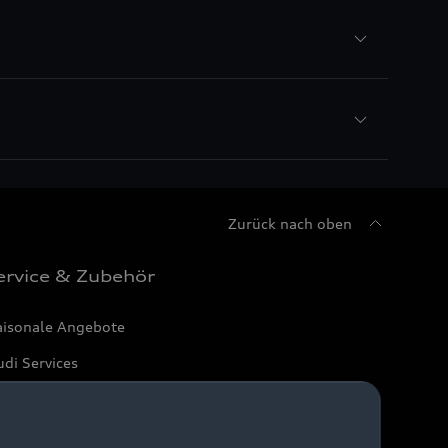
Zurück nach oben
ervice & Zubehör
aisonale Angebote
di Services
arantie
di digital services